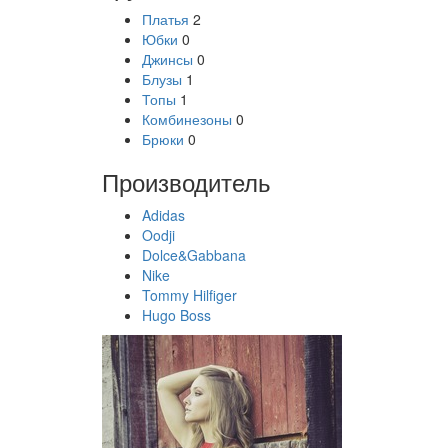
Платья
2
Юбки
0
Джинсы
0
Блузы
1
Топы
1
Комбинезоны
0
Брюки
0
Производитель
Adidas
Oodji
Dolce&Gabbana
Nike
Tommy Hilfiger
Hugo Boss